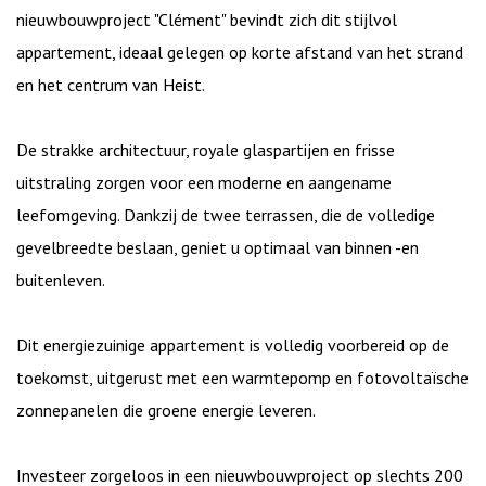
Omschrijving
Lichtrijk nieuwbouwappartement
vlakbij de zeedijk
Op de eerste verdieping van het kleinschalige
nieuwbouwproject "Clément" bevindt zich dit stijlvol
appartement, ideaal gelegen op korte afstand van het strand
en het centrum van Heist.
De strakke architectuur, royale glaspartijen en frisse
uitstraling zorgen voor een moderne en aangename
leefomgeving. Dankzij de twee terrassen, die de volledige
gevelbreedte beslaan, geniet u optimaal van binnen -en
buitenleven.
Dit energiezuinige appartement is volledig voorbereid op de