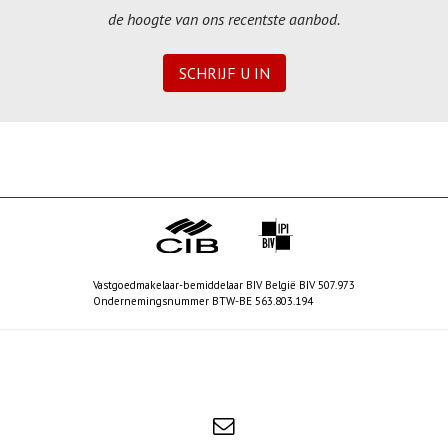
Niet gevonden wat u zocht? Schrijf u dan vrijblijvend in en blijf op
de hoogte van ons recentste aanbod.
SCHRIJF U IN
Vastgoedmakelaar-bemiddelaar BIV België BIV 507.973
Ondernemingsnummer BTW-BE 563.803.194