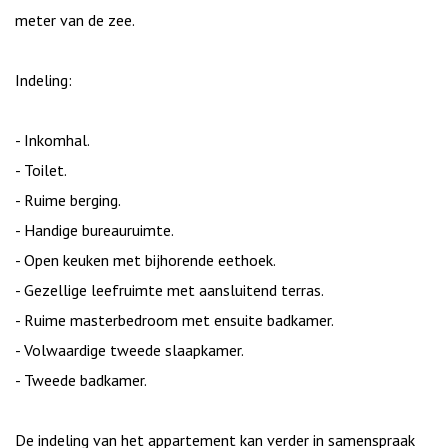
toekomst, uitgerust met een warmtepomp en fotovoltaïsche
zonnepanelen die groene energie leveren.
Investeer zorgeloos in een nieuwbouwproject op slechts 200
meter van de zee.
Indeling:
- Inkomhal.
- Toilet.
- Ruime berging.
- Handige bureauruimte.
- Open keuken met bijhorende eethoek.
- Gezellige leefruimte met aansluitend terras.
- Ruime masterbedroom met ensuite badkamer.