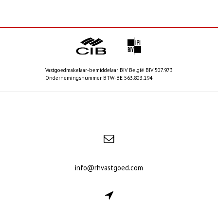
Vastgoedmakelaar-bemiddelaar BIV België BIV 507.973
Ondernemingsnummer BTW-BE 563.803.194
info@rhvastgoed.com