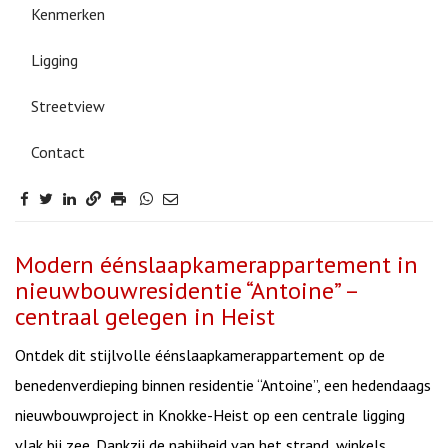
Kenmerken
Ligging
Streetview
Contact
Omschrijving
Modern éénslaapkamerappartement in
nieuwbouwresidentie “Antoine” –
centraal gelegen in Heist
Ontdek dit stijlvolle éénslaapkamerappartement op de
benedenverdieping binnen residentie “Antoine”, een hedendaags
nieuwbouwproject in Knokke-Heist op een centrale ligging
vlak bij zee. Dankzij de nabijheid van het strand, winkels,