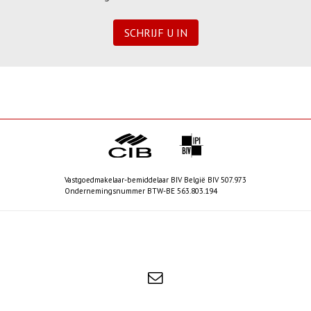
SCHRIJF U IN
Vastgoedmakelaar-bemiddelaar BIV België BIV 507.973
Ondernemingsnummer BTW-BE 563.803.194