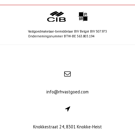
Vastgoedmakelaar-bemiddelaar BIV België BIV 507.973
Ondernemingsnummer BTW-BE 563.803.194
info@rhvastgoed.com
Knokkestraat 24, 8301 Knokke-Heist