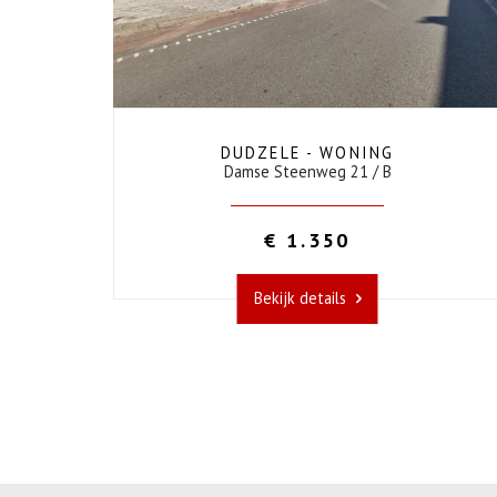
4
1
Ja
DUDZELE - WONING
Damse Steenweg 21 / B
€ 1.350
Bekijk details