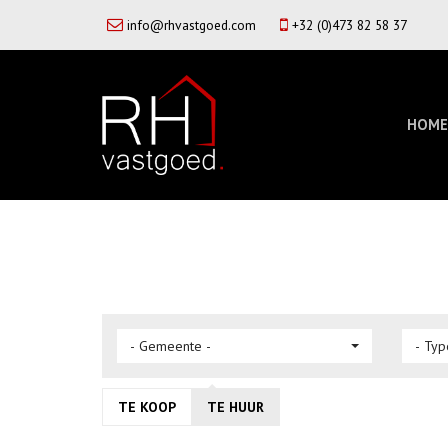
info@rhvastgoed.com
+32 (0)473 82 58 37
HOME
- Gemeente -
- Typ
TE KOOP
TE HUUR