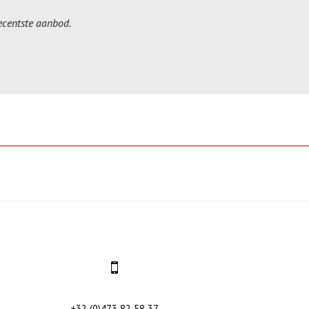
recentste aanbod.
+32 (0)473 82 58 37