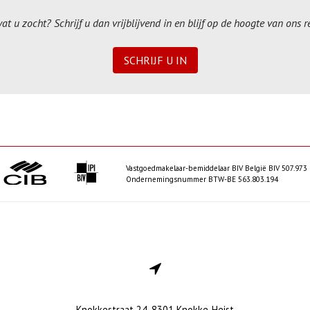
t u zocht? Schrijf u dan vrijblijvend in en blijf op de hoogte van ons 
SCHRIJF U IN
Vastgoedmakelaar-bemiddelaar BIV België BIV 507.973
Ondernemingsnummer BTW-BE 563.803.194
Knokkestraat 24, 8301 Knokke-Heist